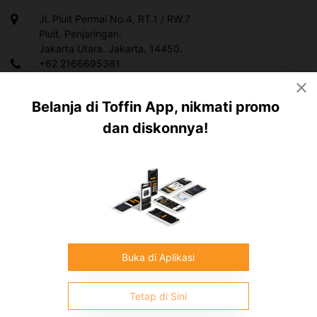
Jl. Pluit Permai No.4, RT.1 / RW.7
Pluit. Penjaringan.
Jakarta Utara. Jakarta. 14450.
+62 2166695381
+628119983378
Belanja di Toffin App, nikmati promo
info@toffin.id
dan diskonnya!
Copyright ©
2026
Toffin Indonesia.
All rights reserved
Buka di Aplikasi
Tetap di Sini
Contact Customer Service