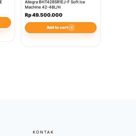
6E
Allegra BHT428SR1EJ-F Soft Ice
Machine 42-48L/H
Rp 49.500.000
Add to cart
＋
KONTAK