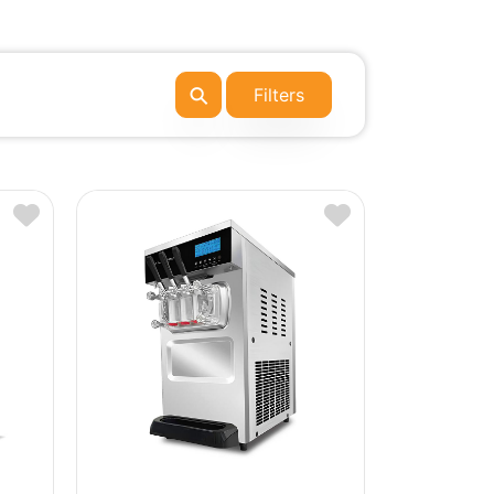
⚲
Filters