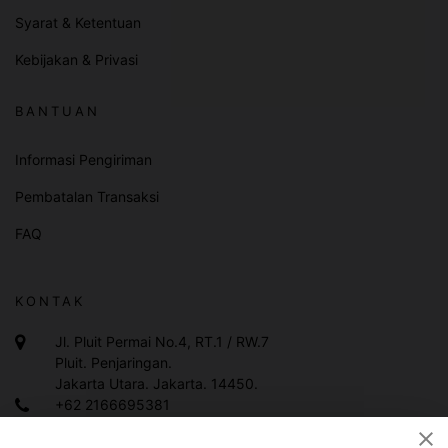
Syarat & Ketentuan
Kebijakan & Privasi
BANTUAN
Informasi Pengiriman
Pembatalan Transaksi
FAQ
KONTAK
Jl. Pluit Permai No.4, RT.1 / RW.7
Pluit. Penjaringan.
Jakarta Utara. Jakarta. 14450.
+62 2166695381
+628119983378