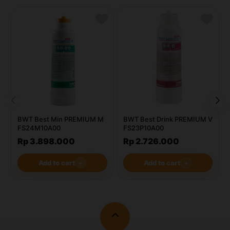
BWT Best Min PREMIUM M
BWT Best Drink PREMIUM V
FS24M10A00
FS23P10A00
Rp 3.898.000
Rp 2.726.000
Add to cart
＋
Add to cart
＋