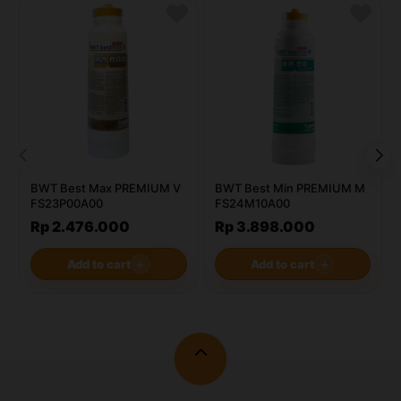
BWT Best Max PREMIUM V
BWT Best Min PREMIUM M
FS23P00A00
FS24M10A00
Rp 2.476.000
Rp 3.898.000
Add to cart
＋
Add to cart
＋