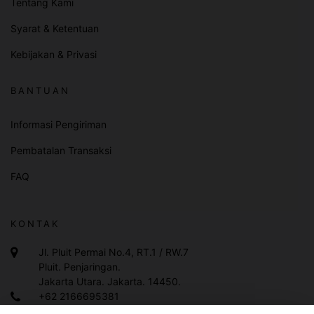
Tentang Kami
Syarat & Ketentuan
Kebijakan & Privasi
BANTUAN
Informasi Pengiriman
Pembatalan Transaksi
FAQ
KONTAK
Jl. Pluit Permai No.4, RT.1 / RW.7
Pluit. Penjaringan.
Jakarta Utara. Jakarta. 14450.
+62 2166695381