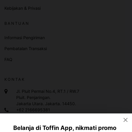
Kebijakan & Privasi
BANTUAN
Informasi Pengiriman
Pembatalan Transaksi
FAQ
KONTAK
Jl. Pluit Permai No.4, RT.1 / RW.7
Pluit. Penjaringan.
Jakarta Utara. Jakarta. 14450.
+62 2166695381
+628119983378
Belanja di Toffin App, nikmati promo
info@toffin.id