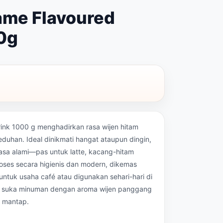
ame Flavoured
0g
nk 1000 g menghadirkan rasa wijen hitam
duhan. Ideal dinikmati hangat ataupun dingin,
asa alami—pas untuk latte, kacang-hitam
roses secara higienis dan modern, dikemas
ntuk usaha café atau digunakan sehari-hari di
u suka minuman dengan aroma wijen panggang
g mantap.