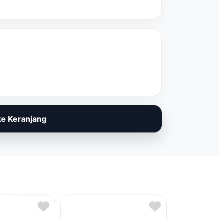
e Keranjang
Complete Por
(Single)