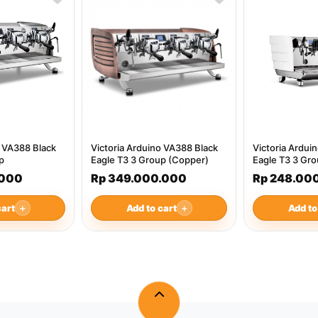
o VA388 Black
Victoria Arduino VA388 Black
Victoria Ardui
p
Eagle T3 3 Group (Copper)
Eagle T3 3 Gr
.000
Rp 349.000.000
Rp 248.00
cart
＋
Add to cart
＋
Add to