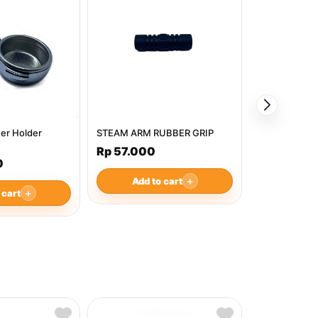
Rp 2.842.
Add t
ter Holder
STEAM ARM RUBBER GRIP
Rp 57.000
0
Add to cart
＋
 cart
＋