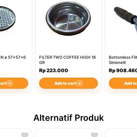
N ø 57x57x6
FILTER TWO COFFEE HIGH 18
Bottomless Fil
GR
Simonelli
Rp 223.000
Rp 908.46
cart
＋
Add to cart
＋
Add to
Alternatif Produk