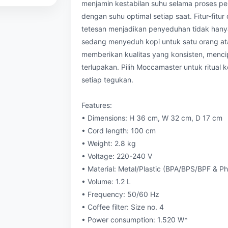
menjamin kestabilan suhu selama proses p
dengan suhu optimal setiap saat. Fitur-fitur
tetesan menjadikan penyeduhan tidak hanya
sedang menyeduh kopi untuk satu orang a
memberikan kualitas yang konsisten, menc
terlupakan. Pilih Moccamaster untuk ritual
setiap tegukan.
Features:
• Dimensions: H 36 cm, W 32 cm, D 17 cm
• Cord length: 100 cm
• Weight: 2.8 kg
• Voltage: 220-240 V
• Material: Metal/Plastic (BPA/BPS/BPF & Ph
• Volume: 1.2 L
• Frequency: 50/60 Hz
• Coffee filter: Size no. 4
• Power consumption: 1.520 W*