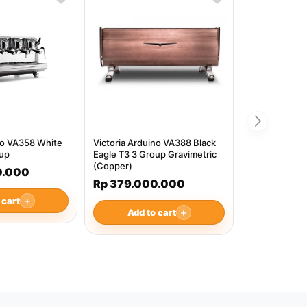
no VA358 White
Victoria Arduino VA388 Black
oup
Eagle T3 3 Group Gravimetric
(Copper)
0.000
Rp 379.000.000
 cart
＋
Add to cart
＋