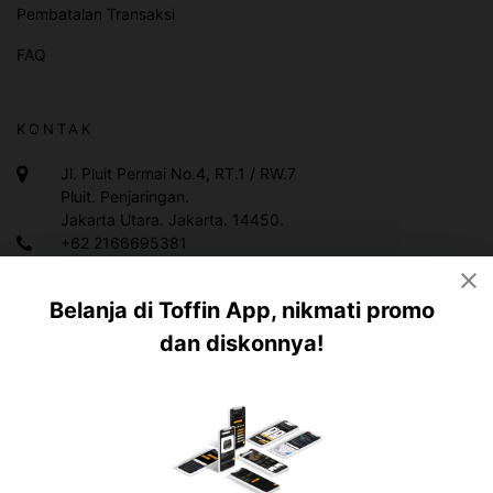
Pembatalan Transaksi
FAQ
KONTAK
Jl. Pluit Permai No.4, RT.1 / RW.7
Pluit. Penjaringan.
Jakarta Utara. Jakarta. 14450.
+62 2166695381
+628119983378
Belanja di Toffin App, nikmati promo
info@toffin.id
dan diskonnya!
Copyright ©
2026
Toffin Indonesia.
All rights reserved