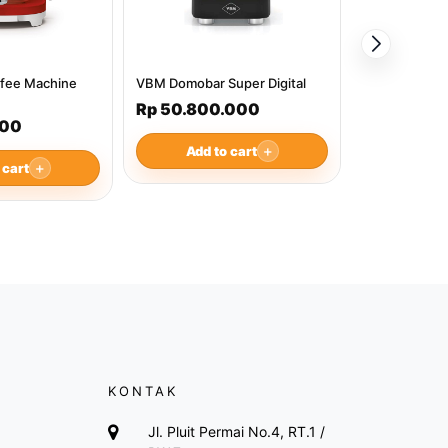
fee Machine
VBM Domobar Super Digital
Rp 50.800.000
000
Add to cart
＋
 cart
＋
KONTAK
Jl. Pluit Permai No.4, RT.1 /