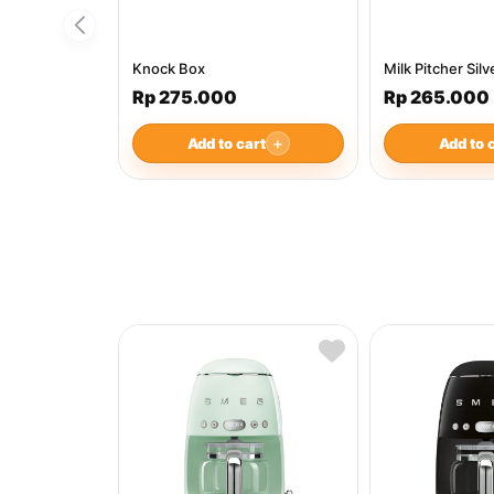
Knock Box
Milk Pitcher Sil
Rp 275.000
Rp 265.000
Add to cart
＋
Add to 