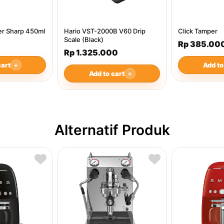
ver Sharp 450ml
Hario VST-2000B V60 Drip
Click Tamper
Scale (Black)
Rp 385.00
Rp 1.325.000
cart
＋
Add to
Add to cart
＋
Alternatif Produk