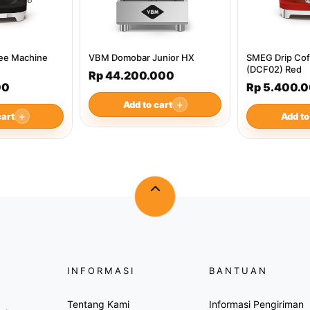
ee Machine
VBM Domobar Junior HX
SMEG Drip Cof
(DCF02) Red
Rp 44.200.000
00
Rp 5.400.
Add to cart
＋
cart
＋
Add to
INFORMASI
BANTUAN
Tentang Kami
Informasi Pengiriman