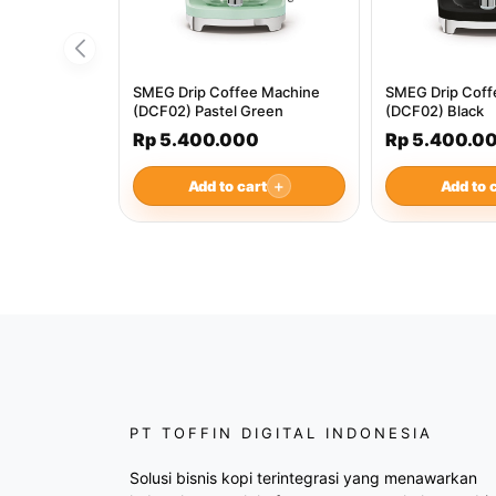
SMEG Drip Coffee Machine
SMEG Drip Coff
(DCF02) Pastel Green
(DCF02) Black
Rp 5.400.000
Rp 5.400.0
Add to cart
＋
Add to 
PT TOFFIN DIGITAL INDONESIA
Solusi bisnis kopi terintegrasi yang menawarkan