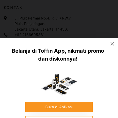
KONTAK
Jl. Pluit Permai No.4, RT.1 / RW.7
Pluit. Penjaringan.
Jakarta Utara. Jakarta. 14450.
+62 2166695381
+628119983378
Belanja di Toffin App, nikmati promo
info@toffin.id
dan diskonnya!
Copyright ©
2026
Toffin Indonesia.
All rights reserved
Buka di Aplikasi