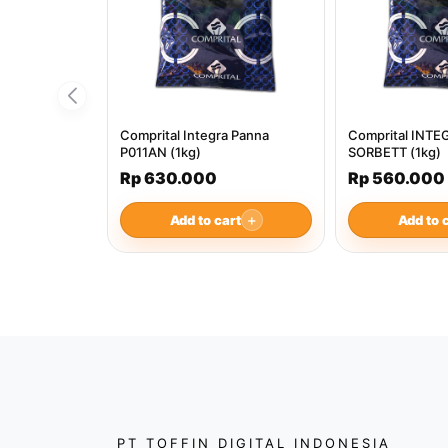
Comprital Integra Panna
Comprital INT
P011AN (1kg)
SORBETT (1kg)
Rp 630.000
Rp 560.000
Add to cart
＋
Add to 
PT TOFFIN DIGITAL INDONESIA