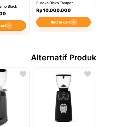
Eureka Disko Tamper
amp Black
Rp 10.000.000
000
Add to cart
＋
cart
＋
Alternatif Produk