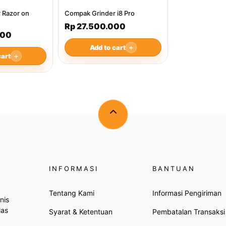
 Razor on
Compak Grinder i8 Pro
Rp 27.500.000
000
Add to cart
＋
cart
＋
INFORMASI
BANTUAN
Tentang Kami
Informasi Pengiriman
nis
las
Syarat & Ketentuan
Pembatalan Transaksi