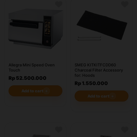
Allegra Mini Speed Oven
SMEG KITKITFCDD60
Touch
Charcoal Filter Accessory
for: Hoods
Rp 52.500.000
Rp 1.550.000
Add to cart
＋
Add to cart
＋