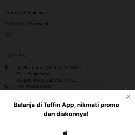
Informasi Pengiriman
Pembatalan Transaksi
FAQ
KONTAK
Jl. Pluit Permai No.4, RT.1 / RW.7
Pluit. Penjaringan.
Jakarta Utara. Jakarta. 14450.
+62 2166695381
+628119983378
Belanja di Toffin App, nikmati promo
info@toffin.id
dan diskonnya!