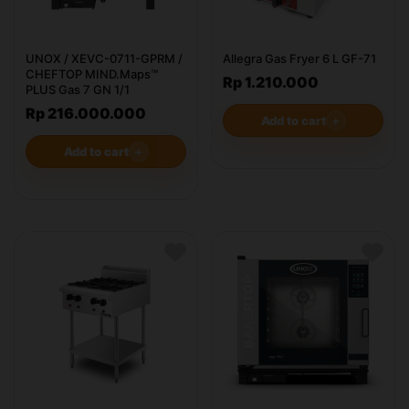
UNOX / XEVC-0711-GPRM /
Allegra Gas Fryer 6 L GF-71
CHEFTOP MIND.Maps™
Rp 1.210.000
PLUS Gas 7 GN 1/1
Rp 216.000.000
Add to cart
＋
Add to cart
＋