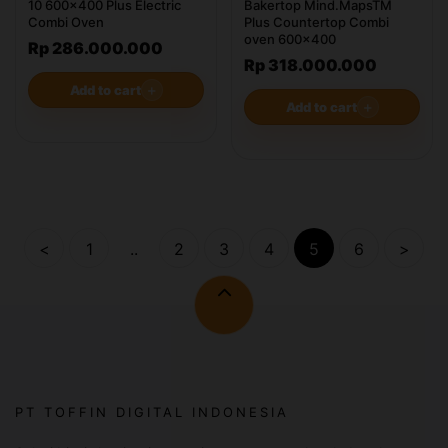
10 600x400 Plus Electric
Bakertop Mind.MapsTM
Combi Oven
Plus Countertop Combi
oven 600x400
Rp 286.000.000
Rp 318.000.000
Add to cart
＋
Add to cart
＋
<
1
..
2
3
4
5
6
>
PT TOFFIN DIGITAL INDONESIA