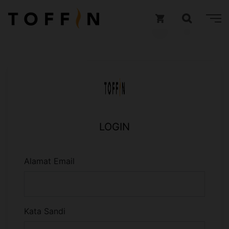
LOGIN
Alamat Email
Kata Sandi