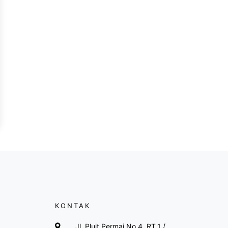
KONTAK
Jl. Pluit Permai No.4, RT.1 /