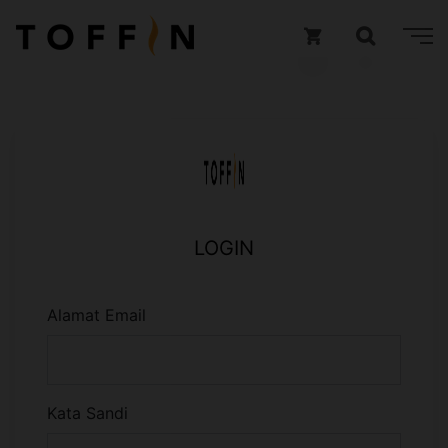
LOGIN
Alamat Email
Kata Sandi