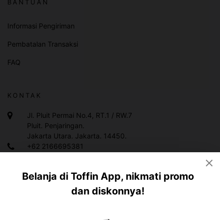
BANTUAN
Informasi Pengiriman
Pembatalan Transaksi
FAQ
KONTAK
Jl. Pluit Permai No.4, RT.1 / RW.7
Pluit. Penjaringan.
Jakarta Utara. Jakarta. 14450.
+62 2166695381
+628119983378
Belanja di Toffin App, nikmati promo
info@toffin.id
dan diskonnya!