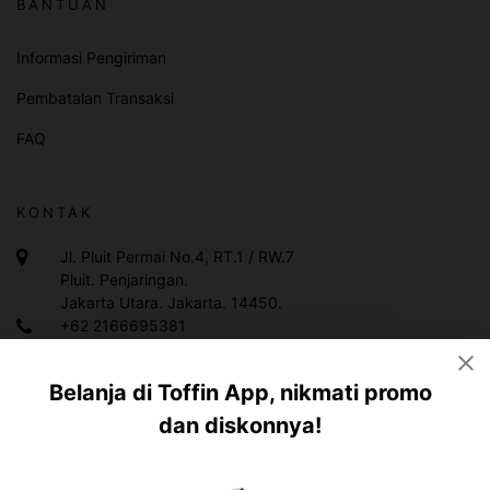
BANTUAN
Informasi Pengiriman
Pembatalan Transaksi
FAQ
KONTAK
Jl. Pluit Permai No.4, RT.1 / RW.7
Pluit. Penjaringan.
Jakarta Utara. Jakarta. 14450.
+62 2166695381
+628119983378
Belanja di Toffin App, nikmati promo
info@toffin.id
dan diskonnya!