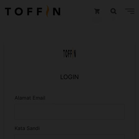
LOGIN
Alamat Email
Kata Sandi