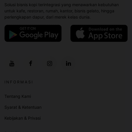
Solusi bisnis kopi terintegrasi yang menawarkan kebutuhan
untuk kafe, restoran, rumah, kantor, bisnis gelato, hingga
perlengkapan dapur, dari merek kelas dunia.
INFORMASI
Tentang Kami
Syarat & Ketentuan
Kebijakan & Privasi