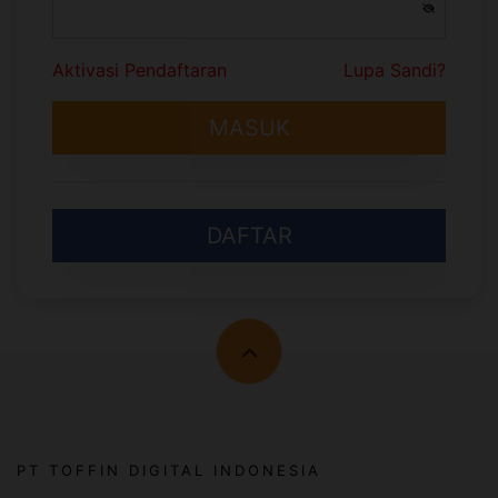
Aktivasi Pendaftaran
Lupa Sandi?
MASUK
DAFTAR
PT TOFFIN DIGITAL INDONESIA