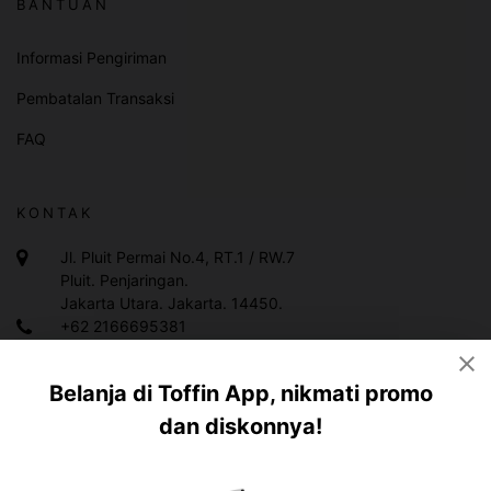
BANTUAN
Informasi Pengiriman
Pembatalan Transaksi
FAQ
KONTAK
Jl. Pluit Permai No.4, RT.1 / RW.7
Pluit. Penjaringan.
Jakarta Utara. Jakarta. 14450.
+62 2166695381
+628119983378
Belanja di Toffin App, nikmati promo
info@toffin.id
dan diskonnya!