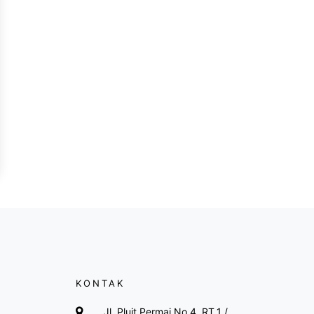
KONTAK
Jl. Pluit Permai No.4, RT.1 /