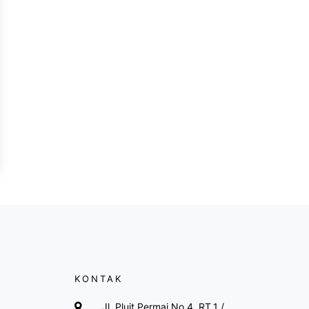
KONTAK
Jl. Pluit Permai No.4, RT.1 /