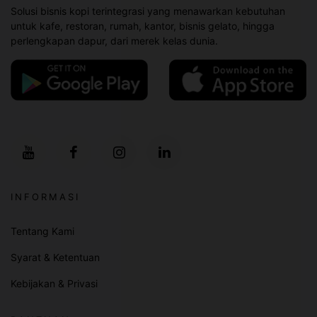
Solusi bisnis kopi terintegrasi yang menawarkan kebutuhan
untuk kafe, restoran, rumah, kantor, bisnis gelato, hingga
perlengkapan dapur, dari merek kelas dunia.
INFORMASI
Tentang Kami
Syarat & Ketentuan
Kebijakan & Privasi