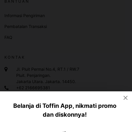
BANTUAN
Informasi Pengiriman
Pembatalan Transaksi
FAQ
KONTAK
Jl. Pluit Permai No.4, RT.1 / RW.7
Pluit. Penjaringan.
Jakarta Utara. Jakarta. 14450.
+62 2166695381
+628119983378
Belanja di Toffin App, nikmati promo
info@toffin.id
dan diskonnya!