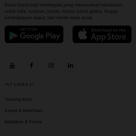
Solusi bisnis kopi terintegrasi yang menawarkan kebutuhan
untuk kafe, restoran, rumah, kantor, bisnis gelato, hingga
perlengkapan dapur, dari merek kelas dunia.
INFORMASI
Tentang Kami
Syarat & Ketentuan
Kebijakan & Privasi