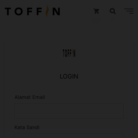
LOGIN
Alamat Email
Kata Sandi