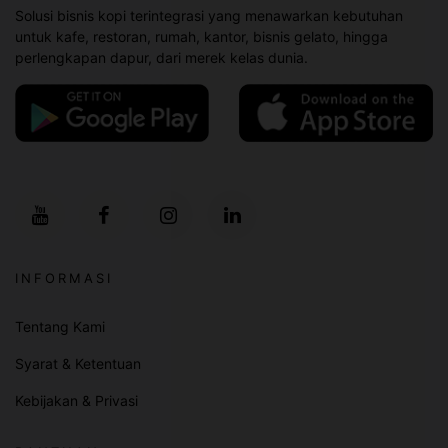
Solusi bisnis kopi terintegrasi yang menawarkan kebutuhan
untuk kafe, restoran, rumah, kantor, bisnis gelato, hingga
perlengkapan dapur, dari merek kelas dunia.
INFORMASI
Tentang Kami
Syarat & Ketentuan
Kebijakan & Privasi