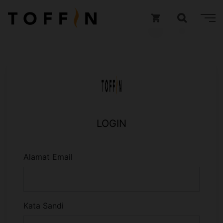
LOGIN
Alamat Email
Kata Sandi