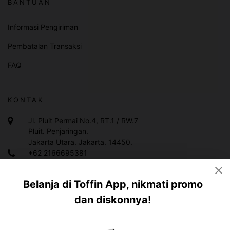
BANTUAN
Informasi Pengiriman
Pembatalan Transaksi
FAQ
KONTAK
Jl. Pluit Permai No.4, RT.1 / RW.7
Pluit. Penjaringan.
Jakarta Utara. Jakarta. 14450.
+62 2166695381
+628119983378
Belanja di Toffin App, nikmati promo
info@toffin.id
dan diskonnya!