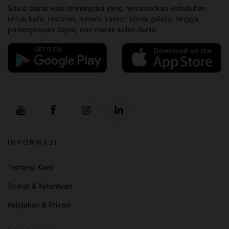
Solusi bisnis kopi terintegrasi yang menawarkan kebutuhan
untuk kafe, restoran, rumah, kantor, bisnis gelato, hingga
perlengkapan dapur, dari merek kelas dunia.
INFORMASI
Tentang Kami
Syarat & Ketentuan
Kebijakan & Privasi