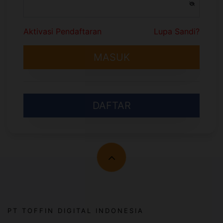
Aktivasi Pendaftaran
Lupa Sandi?
MASUK
DAFTAR
PT TOFFIN DIGITAL INDONESIA