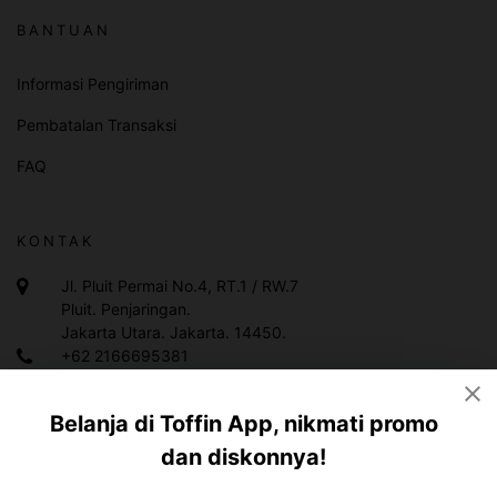
BANTUAN
Informasi Pengiriman
Pembatalan Transaksi
FAQ
KONTAK
Jl. Pluit Permai No.4, RT.1 / RW.7
Pluit. Penjaringan.
Jakarta Utara. Jakarta. 14450.
+62 2166695381
+628119983378
Belanja di Toffin App, nikmati promo
info@toffin.id
dan diskonnya!