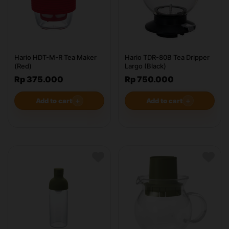
Hario HDT-M-R Tea Maker
Hario TDR-80B Tea Dripper
(Red)
Largo (Black)
Rp 375.000
Rp 750.000
Add to cart
＋
Add to cart
＋