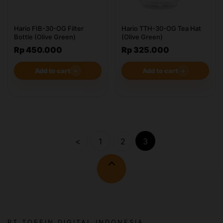
Hario FIB-30-OG Filter
Hario TTH-30-OG Tea Hat
Bottle (Olive Green)
(Olive Green)
Rp 450.000
Rp 325.000
Add to cart
＋
Add to cart
＋
<
1
2
3
PT TOFFIN DIGITAL INDONESIA