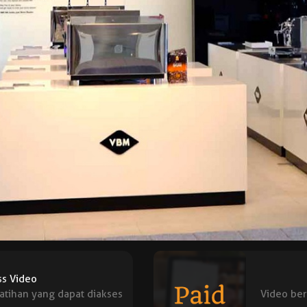
ss Video
atihan yang dapat diakses
Video ber