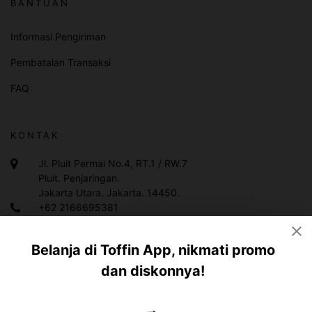
BANTUAN
Informasi Pengiriman
Pembatalan Transaksi
FAQ
KONTAK
Jl. Pluit Permai No.4, RT.1 / RW.7
Pluit. Penjaringan.
Jakarta Utara. Jakarta. 14450.
+62 2166695381
+628119983378
Belanja di Toffin App, nikmati promo
info@toffin.id
dan diskonnya!