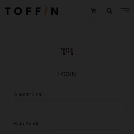
LOGIN
Alamat Email
Kata Sandi