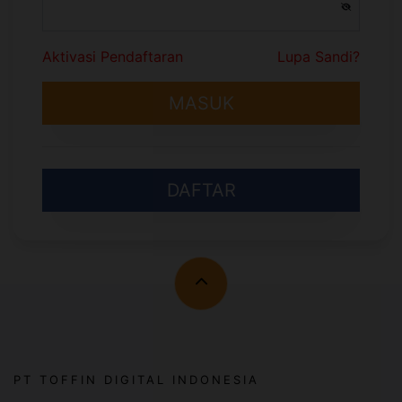
Aktivasi Pendaftaran
Lupa Sandi?
MASUK
DAFTAR
PT TOFFIN DIGITAL INDONESIA