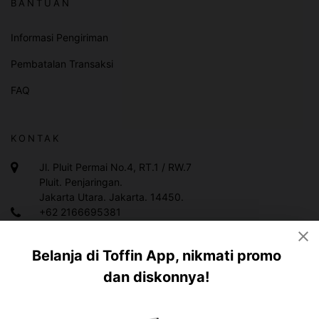
BANTUAN
Informasi Pengiriman
Pembatalan Transaksi
FAQ
KONTAK
Jl. Pluit Permai No.4, RT.1 / RW.7
Pluit. Penjaringan.
Jakarta Utara. Jakarta. 14450.
+62 2166695381
+628119983378
Belanja di Toffin App, nikmati promo
info@toffin.id
dan diskonnya!