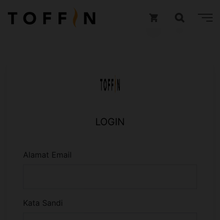
LOGIN
Alamat Email
Kata Sandi