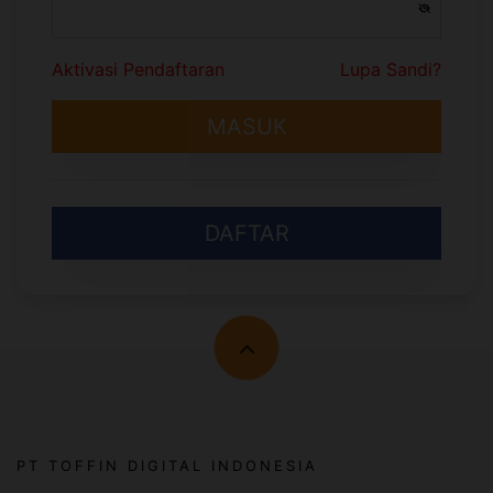
Aktivasi Pendaftaran
Lupa Sandi?
MASUK
DAFTAR
PT TOFFIN DIGITAL INDONESIA