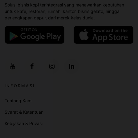
Solusi bisnis kopi terintegrasi yang menawarkan kebutuhan
untuk kafe, restoran, rumah, kantor, bisnis gelato, hingga
perlengkapan dapur, dari merek kelas dunia.
INFORMASI
Tentang Kami
Syarat & Ketentuan
Kebijakan & Privasi