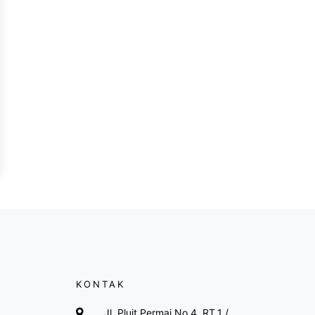
KONTAK
Jl. Pluit Permai No.4, RT.1 /