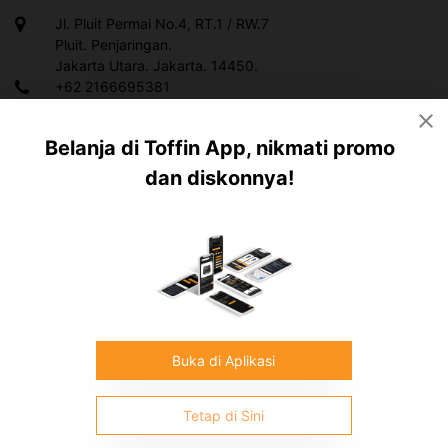
Jl. Pluit Permai No.4, RT.1 / RW.7
Pluit. Penjaringan.
Jakarta Utara. Jakarta. 14450.
+62 2166695381
+628119983378
Belanja di Toffin App, nikmati promo
info@toffin.id
dan diskonnya!
Copyright ©
2026
Toffin Indonesia.
All rights reserved
Buka di Aplikasi
Tetap di Sini
Contact Customer Service